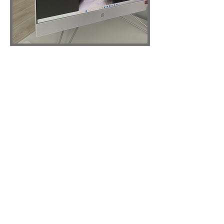
QU’EST CE QUE LA
CHIROPRATIQUE?
La chiropratique est une approche
naturelle qui s’inscrit parfaitement
dans les solutions aux
préoccupations grandissantes des
Québécois en matière de santé et
de qualité de vie.La chiropratique
est une profession de la santé qui
s’intéresse au diagnostic, au
traitement et à la prévention des
troubles