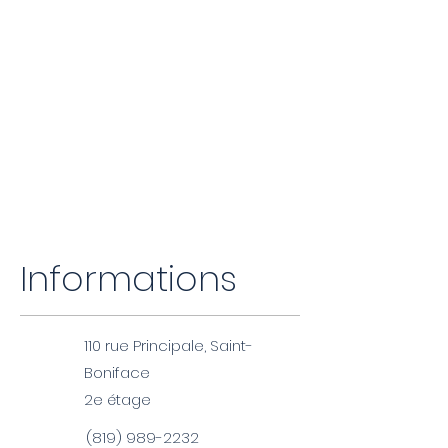
neuromusculosquelettiques (NMS),
ainsi qu’aux effets de ces troubles
sur l’état de santé général de la
personne.​
Source: Ordre des chiropraticiens du
Québec
Informations
110 rue Principale, Saint-
Boniface
2e étage
(819) 989-2232